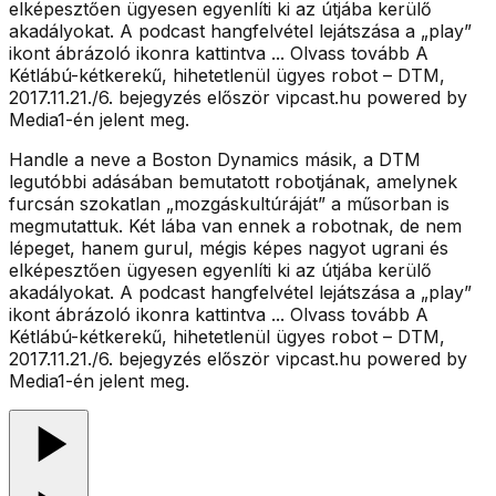
elképesztően ügyesen egyenlíti ki az útjába kerülő
akadályokat. A podcast hangfelvétel lejátszása a „play”
ikont ábrázoló ikonra kattintva ... Olvass tovább A
Kétlábú-kétkerekű, hihetetlenül ügyes robot – DTM,
2017.11.21./6. bejegyzés először vipcast.hu powered by
Media1-én jelent meg.
Handle a neve a Boston Dynamics másik, a DTM
legutóbbi adásában bemutatott robotjának, amelynek
furcsán szokatlan „mozgáskultúráját” a műsorban is
megmutattuk. Két lába van ennek a robotnak, de nem
lépeget, hanem gurul, mégis képes nagyot ugrani és
elképesztően ügyesen egyenlíti ki az útjába kerülő
akadályokat. A podcast hangfelvétel lejátszása a „play”
ikont ábrázoló ikonra kattintva ... Olvass tovább A
Kétlábú-kétkerekű, hihetetlenül ügyes robot – DTM,
2017.11.21./6. bejegyzés először vipcast.hu powered by
Media1-én jelent meg.