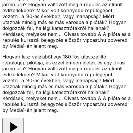
jármű ura? Hogyan változott meg a repülés az elmúlt
évtizedekben? Mikor volt könnyebb repülőgépet
vezetni, a ’80-as években, vagy manapság? Miért
utaznak mindig más és más városba a pilóták? Hogyan
dolgozzák fel, ha légi katasztrófákról hallanak?
Kérdések, melyeket nem ... Olvass tovább A A pilóta és a
repülés kulisszái bejegyzés először vipcast.hu powered
by Media1-én jelent meg.
Hogyan lesz valakiből egy 180 fős utasszállító
repülőgép pilótája, és ezzel emberi életek és egy óriási
jármű ura? Hogyan változott meg a repülés az elmúlt
évtizedekben? Mikor volt könnyebb repülőgépet
vezetni, a ’80-as években, vagy manapság? Miért
utaznak mindig más és más városba a pilóták? Hogyan
dolgozzák fel, ha légi katasztrófákról hallanak?
Kérdések, melyeket nem ... Olvass tovább A A pilóta és a
repülés kulisszái bejegyzés először vipcast.hu powered
by Media1-én jelent meg.