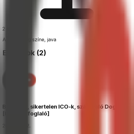
2
epizód
A kriptovilág színe, java
Epizódok (
2
)
Bűnös kp, sikertelen ICO-k, szárnyaló Doge
[hírösszefoglaló]
2018. 09. 12.