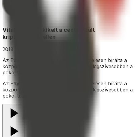
Vitalik Buterin kikelt a centralizált
kriptotőzsdék ellen
2018. 07. 09.
Az Ethereum atyja egy rendezvényen élesen bírálta a
központosított tőzsdéket. Azt mondta, legszívesebben a
pokol tüzére kívánná őket.
Az Ethereum atyja egy rendezvényen élesen bírálta a
központosított tőzsdéket. Azt mondta, legszívesebben a
pokol tüzére kívánná őket.