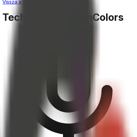
Vissza a főoldalra
TechCrunch – CoinColors