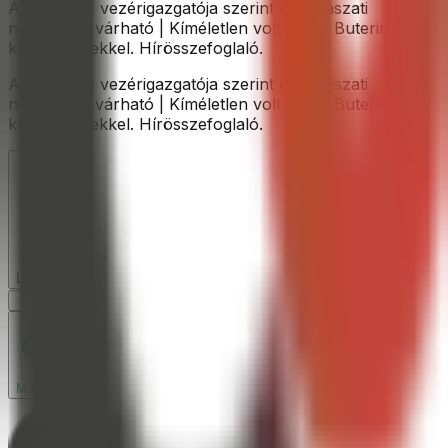
A Coinbase vezérigazgatója szerint csillagászati
növekedés várható | Kíméletlen volt Vilalik Buterin a
kriptopénzekkel. Hírösszefoglaló.
A Coinbase vezérigazgatója szerint csillagászati
növekedés várható | Kíméletlen volt Vilalik Buterin a
kriptopénzekkel. Hírösszefoglaló.
Lejátszás
Megosztás