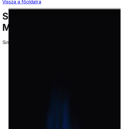
Vissza a főoldalra
Sportfogadási oldalak
Magyarország
Simon Zolt