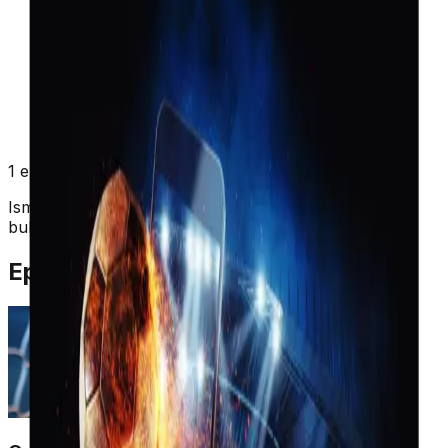
1
epizód
Ismerkedjen meg az útmutatóval, és csak biztonságos
bukmékereknél játsszon.
Epizódok (
1
)