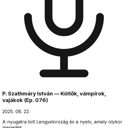
P. Szathmáry István — Költők, vámpírok,
vajákok (Ep. 076)
2025. 08. 22.
A nyugatra tolt Lengyelország és a nyelv, amely olykor
menedék.