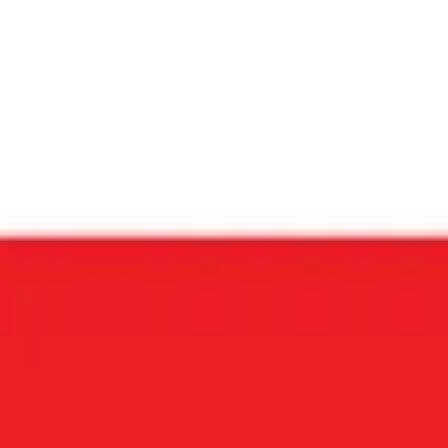
Vissza a főoldalra
Könyv-Kult Bibliopod
Rácz András, Pöltl Oxi Zoltán