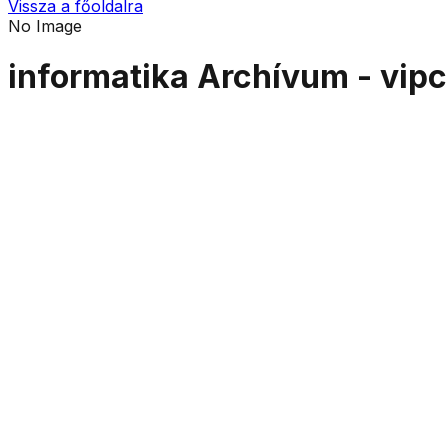
Vissza a főoldalra
No Image
informatika Archívum - vip