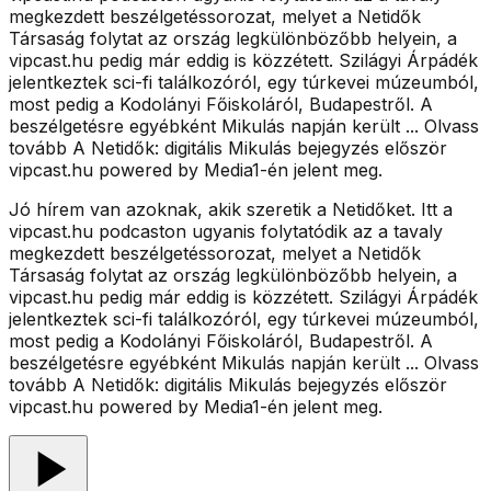
megkezdett beszélgetéssorozat, melyet a Netidők
Társaság folytat az ország legkülönbözőbb helyein, a
vipcast.hu pedig már eddig is közzétett. Szilágyi Árpádék
jelentkeztek sci-fi találkozóról, egy túrkevei múzeumból,
most pedig a Kodolányi Főiskoláról, Budapestről. A
beszélgetésre egyébként Mikulás napján került ... Olvass
tovább A Netidők: digitális Mikulás bejegyzés először
vipcast.hu powered by Media1-én jelent meg.
Jó hírem van azoknak, akik szeretik a Netidőket. Itt a
vipcast.hu podcaston ugyanis folytatódik az a tavaly
megkezdett beszélgetéssorozat, melyet a Netidők
Társaság folytat az ország legkülönbözőbb helyein, a
vipcast.hu pedig már eddig is közzétett. Szilágyi Árpádék
jelentkeztek sci-fi találkozóról, egy túrkevei múzeumból,
most pedig a Kodolányi Főiskoláról, Budapestről. A
beszélgetésre egyébként Mikulás napján került ... Olvass
tovább A Netidők: digitális Mikulás bejegyzés először
vipcast.hu powered by Media1-én jelent meg.