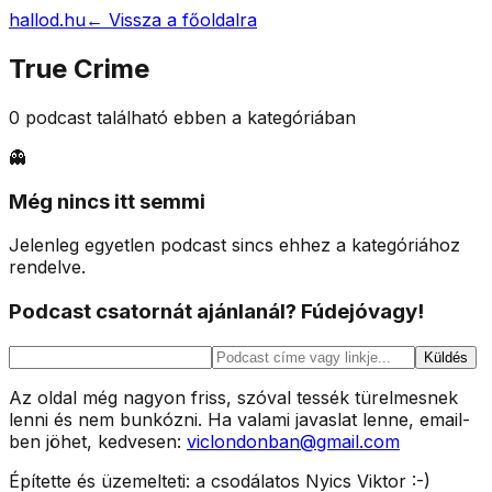
hallod.hu
←
Vissza a főoldalra
True Crime
0
podcast található ebben a kategóriában
👻
Még nincs itt semmi
Jelenleg egyetlen podcast sincs ehhez a kategóriához
rendelve.
Podcast csatornát ajánlanál? Fúdejóvagy!
Küldés
Az oldal még nagyon friss, szóval tessék türelmesnek
lenni és nem bunkózni. Ha valami javaslat lenne, email-
ben jöhet, kedvesen:
viclondonban@gmail.com
Építette és üzemelteti: a csodálatos Nyics Viktor :-)