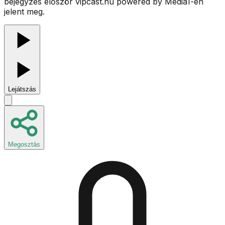
bejegyzés először vipcast.hu powered by Media1-én
jelent meg.
Lejátszás
Megosztás